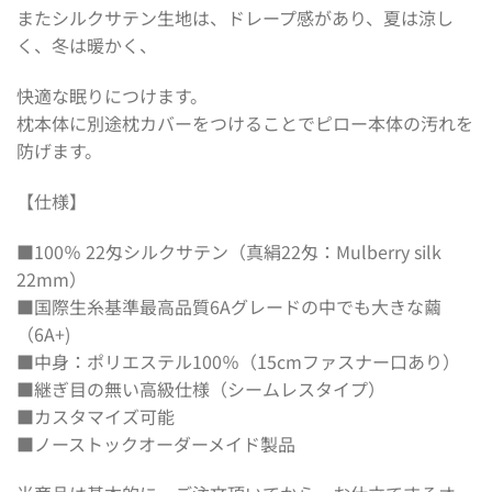
またシルクサテン生地は、ドレープ感があり、夏は涼し
く、冬は暖かく、
快適な眠りにつけます。
枕本体に別途枕カバーをつけることでピロー本体の汚れを
防げます。
【仕様】
■100％ 22匁シルクサテン（真絹22匁：Mulberry silk
22mm）
■国際生糸基準最高品質6Aグレードの中でも大きな繭
（6A+)
■中身：ポリエステル100％（15cmファスナー口あり）
■継ぎ目の無い高級仕様（シームレスタイプ）
■カスタマイズ可能
■ノーストックオーダーメイド製品