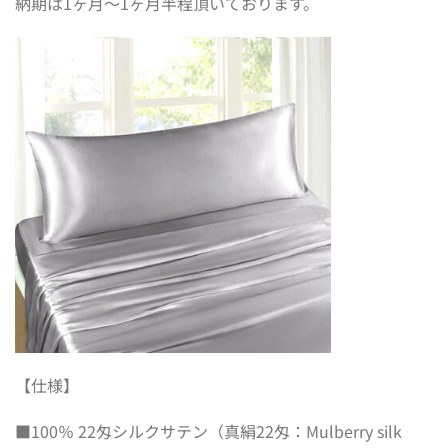
納期は1ヶ月〜1ヶ月半程頂いております。
【仕様】
■100％ 22匁シルクサテン（真絹22匁：Mulberry silk