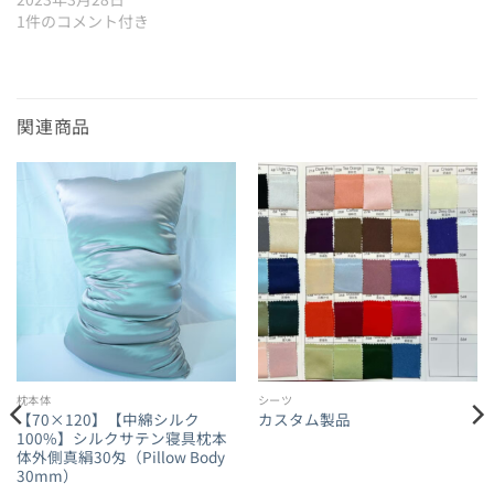
1件のコメント付き
関連商品
枕本体
シーツ
【70×120】【中綿シルク
カスタム製品
100%】シルクサテン寝具枕本
体外側真絹30匁（Pillow Body
30mm）