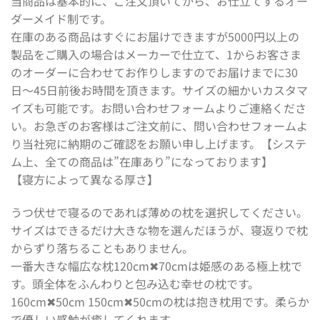
当商品は基本的に、ご注文頂いてから、お仕立てするオー
ダーメイド制です。
在庫のある商品はすぐにお届けできますが5000円以上の
製品をご購入の場合はメーカーで仕立て、1からお客さま
のオーダーに合わせてお作りしますのでお届けまでに30
日〜45日前後お時間を頂きます。サイズの細かいカスタマ
イズも可能です。お問い合わせフォームよりご連絡くださ
い。お急ぎのお客様はご注文前に、問い合わせフォームよ
り当社宛に納期のご確認をお願い申し上げます。【システ
ム上、全ての商品は”在庫あり”になっております】
【寝方によって異なる厚さ】
うつ伏せで寝るのであれば薄めの枕を選択してください。
サイズはできるだけ大きな物を選んだほうが、寝返りで枕
からずり落ちることもありません。
一番大きな幅広な枕120cm✖︎70cmは姫感のある極上枕で
す。頭全体をふんわりと包み込む幸せの枕です。
160cm✖︎50cm 150cm✖︎50cmの枕は抱き枕用です。柔らか
で優しい感触が癒してくれます。