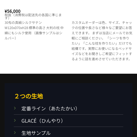
¥
56,000
税抜（消費税は配送先の各国に準じま
す）
30匁の真絹シルクサテン
カスタムオーダーは色、サイズ、チャッ
W120xD70xH28 標準の高さ 大判の枕 中
クの位置や長さなど様々なご要望にお答
綿にもシルク使用 （画像サンプルはシ
えできます。 まずは当店にメールでお気
ルバー）
軽にご相談ください。 「シーツを作り
たい」「こんな枕を作りたい」だけでも
結構です。実際にお使いになるベッドサ
イズなどをお聞きしご希望にフィットす
るように話を進めさせていただきます。
２つの生地
定番ライン（あたたかい）
GLACÉ（ひんやり）
生地サンプル