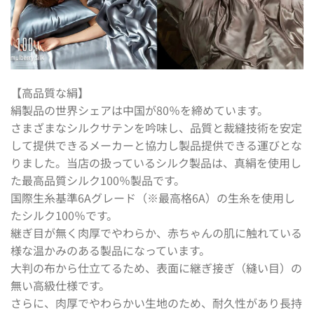
【高品質な絹】
絹製品の世界シェアは中国が80％を締めています。
さまざまなシルクサテンを吟味し、品質と裁縫技術を安定
して提供できるメーカーと協力し製品提供できる運びとな
りました。当店の扱っているシルク製品は、真絹を使用し
た最高品質シルク100％製品です。
国際生糸基準6Aグレード（※最高格6A）の生糸を使用し
たシルク100％です。
継ぎ目が無く肉厚でやわらか、赤ちゃんの肌に触れている
様な温かみのある製品になっています。
大判の布から仕立てるため、表面に継ぎ接ぎ（縫い目）の
無い高級仕様です。
さらに、肉厚でやわらかい生地のため、耐久性があり長持