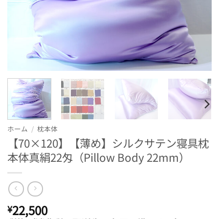
ホーム
/
枕本体
【70×120】【薄め】シルクサテン寝具枕
本体真絹22匁（Pillow Body 22mm）
22,500
¥