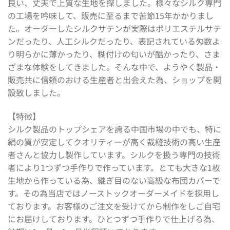
良い、丈夫で上質な生地を探しました。様々なシルク専門
の工場を吟味して、販売に至るまで苦節15年かかりまし
た。オーダーしたシルクサテンが実際はポリエステルサテ
ンだったり、人工シルクだったり、表記されている匁数よ
り明らかに薄かったり、糊付けの匂いが酷かったり、さま
ざまな体験をしてきました。そんな中で、ようやく製品・
販売共に信頼のおける生産者と出会えた為、ショップを開
設致しました。
【特徴】
シルク製品のトップシェアを誇る中国市場の中でも、特に
絹の質が安定してクオリティーが高く裁縫技術の高い生産
者さんと協力し製作しています。シルクを扱う専門の技術
者により1つずつ手作りで作っています。とても大きな1枚
生地から作っている為、継ぎ目のない高級な布団カバーで
す。その為当店ではノーストックオーダーメイドを採用し
ております。お客様のご注文を受けてから制作をしご自宅
にお届けしております。ひとつずつ手作りで仕上げる為、