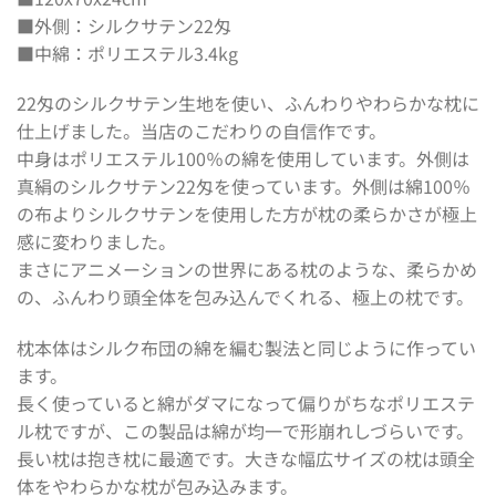
■外側：シルクサテン22匁
■中綿：ポリエステル3.4kg
22匁のシルクサテン生地を使い、ふんわりやわらかな枕に
仕上げました。当店のこだわりの自信作です。
中身はポリエステル100％の綿を使用しています。外側は
真絹のシルクサテン22匁を使っています。外側は綿100％
の布よりシルクサテンを使用した方が枕の柔らかさが極上
感に変わりました。
まさにアニメーションの世界にある枕のような、柔らかめ
の、ふんわり頭全体を包み込んでくれる、極上の枕です。
枕本体はシルク布団の綿を編む製法と同じように作ってい
ます。
長く使っていると綿がダマになって偏りがちなポリエステ
ル枕ですが、この製品は綿が均一で形崩れしづらいです。
長い枕は抱き枕に最適です。大きな幅広サイズの枕は頭全
体をやわらかな枕が包み込みます。