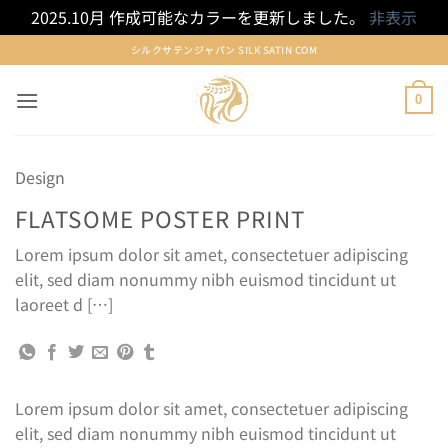
2025.10月 作成可能なカラーを更新しました。
非表示
Skip
シルクサテンジャパン SILK SATIN COM
to
content
0
Design
FLATSOME POSTER PRINT
Lorem ipsum dolor sit amet, consectetuer adipiscing
elit, sed diam nonummy nibh euismod tincidunt ut
laoreet d […]
Lorem ipsum dolor sit amet, consectetuer adipiscing
elit, sed diam nonummy nibh euismod tincidunt ut