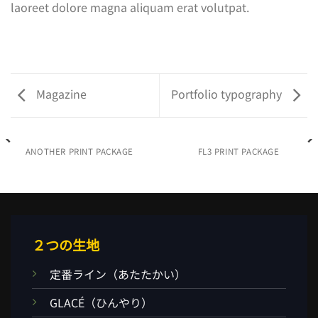
laoreet dolore magna aliquam erat volutpat.
Magazine
Portfolio typography
ANOTHER PRINT PACKAGE
FL3 PRINT PACKAGE
２つの生地
定番ライン（あたたかい）
GLACÉ（ひんやり）